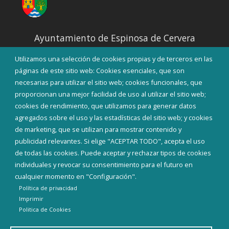
Ayuntamiento de Espinosa de Cervera
Utilizamos una selección de cookies propias y de terceros en las
DIRECCIÓN
Calle San Roque s/n - 09610
páginas de este sitio web: Cookies esenciales, que son
necesarias para utilizar el sitio web; cookies funcionales, que
proporcionan una mejor facilidad de uso al utilizar el sitio web;
TELÉFONO
947534383
cookies de rendimiento, que utilizamos para generar datos
agregados sobre el uso y las estadísticas del sitio web; y cookies
EMAIL
de marketing, que se utilizan para mostrar contenido y
espinosadecervera@diputaciondeburgos.net
publicidad relevantes. Si elige "ACEPTAR TODO", acepta el uso
de todas las cookies. Puede aceptar y rechazar tipos de cookies
individuales y revocar su consentimiento para el futuro en
cualquier momento en "Configuración".
Política de privacidad
Imprimir
Politica de Cookies
Diputación de Burgos