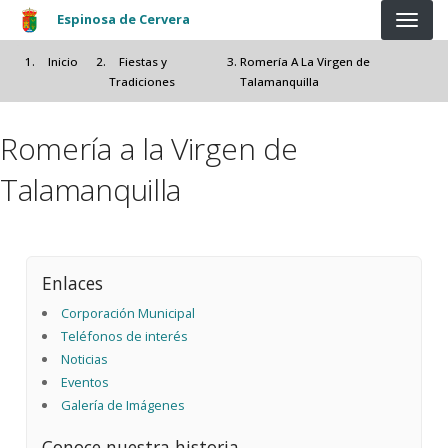
Pasar al contenido principal
Espinosa de Cervera
Inicio
Fiestas y
Romería A La Virgen de
Tradiciones
Talamanquilla
Romería a la Virgen de
Talamanquilla
Enlaces
Corporación Municipal
Teléfonos de interés
Noticias
Eventos
Galería de Imágenes
Conoce nuestra historia