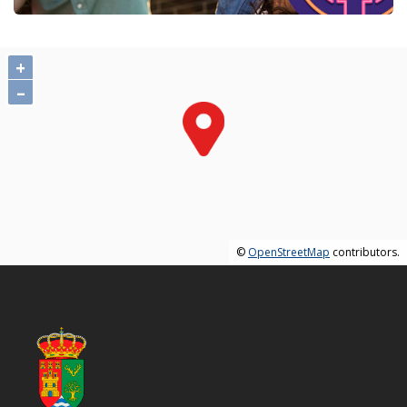
+
–
©
OpenStreetMap
contributors.