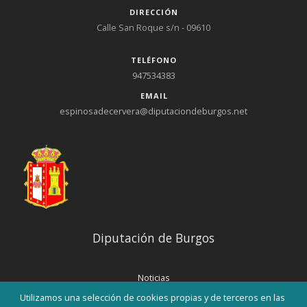
DIRECCIÓN
Calle San Roque s/n - 09610
TELÉFONO
947534383
EMAIL
espinosadecervera@diputaciondeburgos.net
Diputación de Burgos
Noticias
Eventos
Utilizamos una selección de cookies propias y de terceros en las