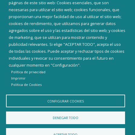
Corporación Municipal
páginas de este sitio web: Cookies esenciales, que son
Teléfonos de interés
necesarias para utilizar el sitio web; cookies funcionales, que
proporcionan una mejor facilidad de uso al utilizar el sitio web;
INICIAR SESIÓN
cookies de rendimiento, que utilizamos para generar datos
MAPA WEB
agregados sobre el uso y las estadísticas del sitio web; y cookies
de marketing, que se utilizan para mostrar contenido y
publicidad relevantes. Si elige "ACEPTAR TODO", acepta el uso
de todas las cookies. Puede aceptar y rechazar tipos de cookies
individuales y revocar su consentimiento para el futuro en
cualquier momento en "Configuración".
Política de privacidad
Imprimir
Politica de Cookies
CONFIGURAR COOKIES
Aviso Legal
Política de privacidad
Política de Cookies
DENEGAR TODO
Declaración de accesibilidad
ACEPTAR TODO