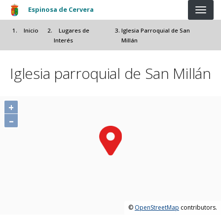
Pasar al contenido principal
Espinosa de Cervera
Inicio
Lugares de
Iglesia Parroquial de San
Interés
Millán
Iglesia parroquial de San Millán
+
–
©
OpenStreetMap
contributors.